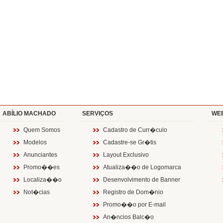
ABÍLIO MACHADO
SERVIÇOS
WE
Quem Somos
Cadastro de Curr�culo
Modelos
Cadastre-se Gr�tis
Anunciantes
Layout Exclusivo
Promo��es
Atualiza��o de Logomarca
Localiza��o
Desenvolvimento de Banner
Not�cias
Registro de Dom�nio
Promo��o por E-mail
An�ncios Balc�o