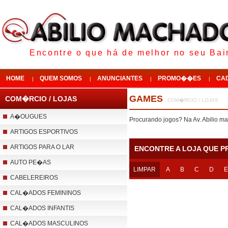
Encontre o que há de melhor no seu Bair
HOME
QUEM SOMOS
ANUNCIANTES
PROMO��ES
CA
|
|
|
|
GAMES
COM�RCIO / LOJAS
- COM�RCIO / LOJAS
A�OUGUES
Procurando jogos? Na Av. Abilio 
ARTIGOS ESPORTIVOS
ARTIGOS PARA O LAR
ENCONTRE A LOJA QUE P
AUTO PE�AS
LIMPAR
A
B
C
D
E
CABELEREIROS
CAL�ADOS FEMININOS
CAL�ADOS INFANTIS
CAL�ADOS MASCULINOS