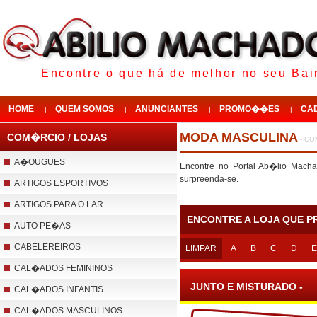
Encontre o que há de melhor no seu Bair
HOME
QUEM SOMOS
ANUNCIANTES
PROMO��ES
CA
|
|
|
|
MODA MASCULINA
COM�RCIO / LOJAS
- CO
A�OUGUES
Encontre no Portal Ab�lio Mach
surpreenda-se.
ARTIGOS ESPORTIVOS
ARTIGOS PARA O LAR
ENCONTRE A LOJA QUE P
AUTO PE�AS
CABELEREIROS
LIMPAR
A
B
C
D
E
CAL�ADOS FEMININOS
JUNTO E MISTURADO -
CAL�ADOS INFANTIS
CAL�ADOS MASCULINOS