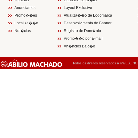
Modelos
Cadastre-se Gr�tis
Anunciantes
Layout Exclusivo
Promo��es
Atualiza��o de Logomarca
Localiza��o
Desenvolvimento de Banner
Not�cias
Registro de Dom�nio
Promo��o por E-mail
An�ncios Balc�o
Todos os direitos reservados a ®WEBLINCK 