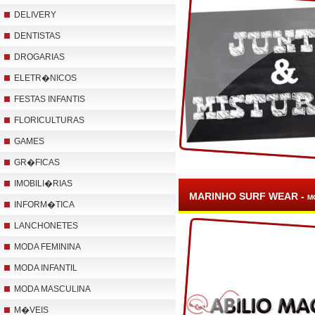
DELIVERY
DENTISTAS
DROGARIAS
ELETR�NICOS
FESTAS INFANTIS
FLORICULTURAS
GAMES
GR�FICAS
IMOBILI�RIAS
MARINHO SURF WEAR -
M
INFORM�TICA
LANCHONETES
MODA FEMININA
MODA INFANTIL
MODA MASCULINA
M�VEIS