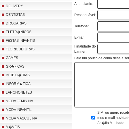
Anunciante:
DELIVERY
DENTISTAS
Responsável:
DROGARIAS
Telefone:
ELETR�NICOS
E-mail:
FESTAS INFANTIS
Finalidade do
FLORICULTURAS
banner:
GAMES
Fale um pouco de como deseja se
GR�FICAS
IMOBILI�RIAS
INFORM�TICA
LANCHONETES
MODA FEMININA
MODA INFANTIL
SIM, eu quero receb
meu e-mail novidad
MODA MASCULINA
Ab�lio Machado .
M�VEIS