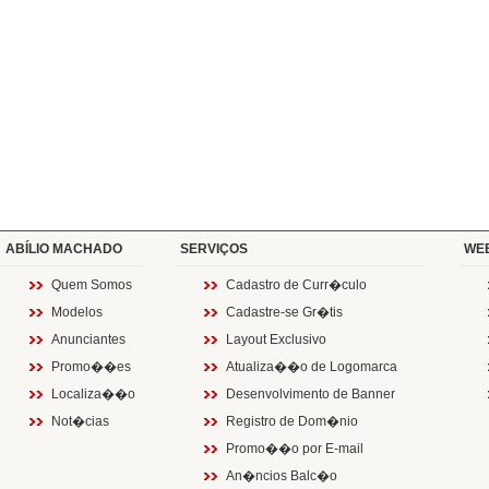
ABÍLIO MACHADO
SERVIÇOS
WE
Quem Somos
Cadastro de Curr�culo
Modelos
Cadastre-se Gr�tis
Anunciantes
Layout Exclusivo
Promo��es
Atualiza��o de Logomarca
Localiza��o
Desenvolvimento de Banner
Not�cias
Registro de Dom�nio
Promo��o por E-mail
An�ncios Balc�o