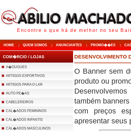
Encontre o que há de melhor no seu Bair
HOME
QUEM SOMOS
ANUNCIANTES
PROMO��ES
CA
|
|
|
|
DESENVOLVIMENTO 
COM�RCIO / LOJAS
A�OUGUES
O Banner sem dú
ARTIGOS ESPORTIVOS
produto ou promoç
ARTIGOS PARA O LAR
Desenvolvemos b
AUTO PE�AS
também banners p
CABELEREIROS
com preços esp
CAL�ADOS FEMININOS
apresentar seus 
CAL�ADOS INFANTIS
CAL�ADOS MASCULINOS