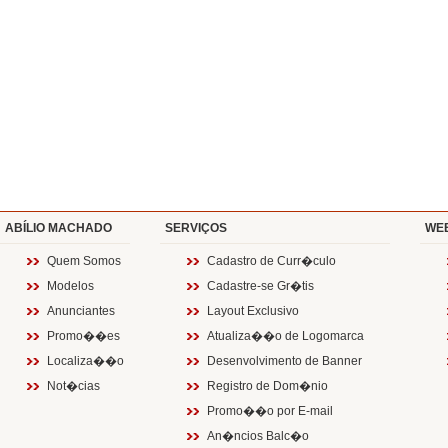
ABÍLIO MACHADO
SERVIÇOS
WE
Quem Somos
Cadastro de Curr�culo
Modelos
Cadastre-se Gr�tis
Anunciantes
Layout Exclusivo
Promo��es
Atualiza��o de Logomarca
Localiza��o
Desenvolvimento de Banner
Not�cias
Registro de Dom�nio
Promo��o por E-mail
An�ncios Balc�o