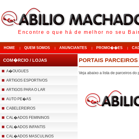
Encontre o que há de melhor no seu Bair
HOME
QUEM SOMOS
ANUNCIANTES
PROMO��ES
CA
|
|
|
|
PORTAIS PARCEIROS
COM�RCIO / LOJAS
A�OUGUES
Veja abaixo a lista de parceiros do
ARTIGOS ESPORTIVOS
ARTIGOS PARA O LAR
AUTO PE�AS
CABELEREIROS
CAL�ADOS FEMININOS
CAL�ADOS INFANTIS
CAL�ADOS MASCULINOS