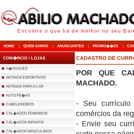
Encontre o que há de melhor no seu Bair
HOME
QUEM SOMOS
ANUNCIANTES
PROMO��ES
CA
|
|
|
|
CADASTRO DE CUR
COM�RCIO / LOJAS
A�OUGUES
POR QUE CAD
ARTIGOS ESPORTIVOS
MACHADO.
ARTIGOS PARA O LAR
AUTO PE�AS
- Seu currículo
CABELEREIROS
comércios da reg
CAL�ADOS FEMININOS
- Envie seu cur
CAL�ADOS INFANTIS
CAL�ADOS MASCULINOS
curtir nossa pág