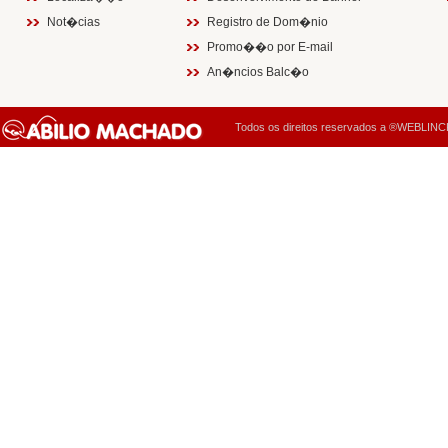
Not�cias
Registro de Dom�nio
Promo��o por E-mail
An�ncios Balc�o
Todos os direitos reservados a ®WEBLINCK 