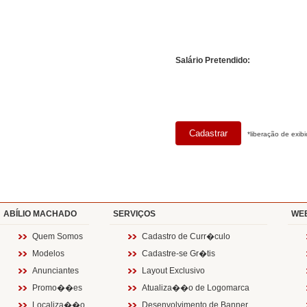
Salário Pretendido:
*liberação de exibi
ABÍLIO MACHADO
SERVIÇOS
WE
Quem Somos
Cadastro de Curr�culo
Modelos
Cadastre-se Gr�tis
Anunciantes
Layout Exclusivo
Promo��es
Atualiza��o de Logomarca
Localiza��o
Desenvolvimento de Banner