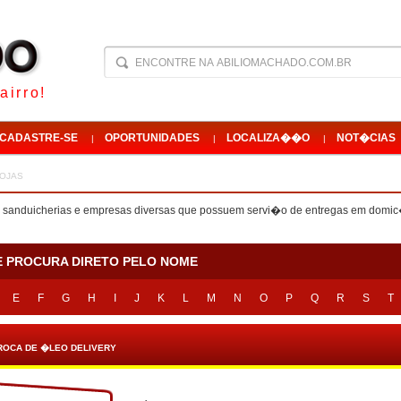
airro!
CADASTRE-SE
OPORTUNIDADES
LOCALIZA��O
NOT�CIAS
|
|
|
LOJAS
as, sanduicherias e empresas diversas que possuem servi�o de entregas em domic
E PROCURA DIRETO PELO NOME
E
F
G
H
I
J
K
L
M
N
O
P
Q
R
S
T
ROCA DE �LEO DELIVERY