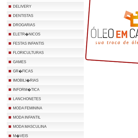
DELIVERY
DENTISTAS
DROGARIAS
ELETR�NICOS
FESTAS INFANTIS
FLORICULTURAS
GAMES
GR�FICAS
IMOBILI�RIAS
INFORM�TICA
LANCHONETES
MODA FEMININA
MODA INFANTIL
MODA MASCULINA
M�VEIS