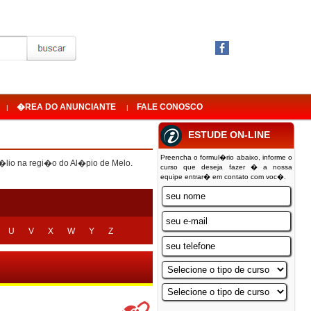
�REA DO ANUNCIANTE
FALE CONOSCO
|
|
ESTUDE ON-LINE
Preencha o formul�rio abaixo, informe o
�lio na regi�o do Al�pio de Melo.
curso que deseja fazer � a nossa
equipe entrar� em contato com voc�.
U
V
X
W
Y
Z