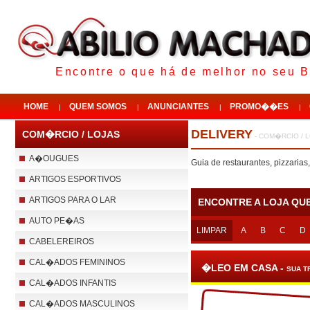
Encontre o que há de melhor no seu B
HOME
QUEM SOMOS
ANUNCIANTES
PROMO��ES
|
|
|
|
DELIVERY
COM�RCIO / LOJAS
- COM�RCIO / 
A�OUGUES
Guia de restaurantes, pizzari
ARTIGOS ESPORTIVOS
ARTIGOS PARA O LAR
ENCONTRE A LOJA QU
AUTO PE�AS
LIMPAR
A
B
C
D
CABELEREIROS
CAL�ADOS FEMININOS
�LEO EM CASA -
SUA T
CAL�ADOS INFANTIS
CAL�ADOS MASCULINOS