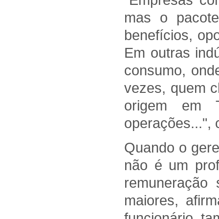
mas o pacote
benefícios, op
Em outras ind
consumo, onde
vezes, quem c
origem em T
operações...",
Quando o gere
não é um prof
remuneração 
maiores, afir
funcionário t