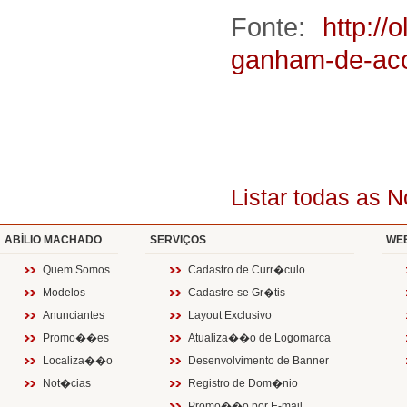
Fonte:
http://
ganham-de-aco
Listar todas as 
ABÍLIO MACHADO
SERVIÇOS
WE
Quem Somos
Cadastro de Curr�culo
Modelos
Cadastre-se Gr�tis
Anunciantes
Layout Exclusivo
Promo��es
Atualiza��o de Logomarca
Localiza��o
Desenvolvimento de Banner
Not�cias
Registro de Dom�nio
Promo��o por E-mail