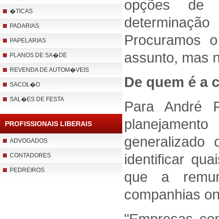
opções de r
�TICAS
determinação
PADARIAS
Procuramos o 
PAPELARIAS
assunto, mas n
PLANOS DE SA�DE
REVENDA DE AUTOM�VEIS
De quem é a 
SACOL�O
SAL�ES DE FESTA
Para André R
planejamento
PROFISSIONAIS LIBERAIS
generalizado
ADVOGADOS
identificar q
CONTADORES
PEDREIROS
que a remun
companhias ond
"Empresas com