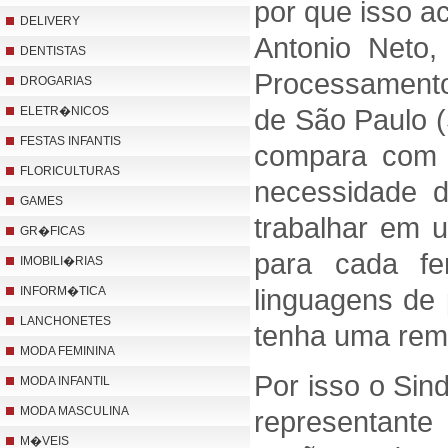
por que isso a
DELIVERY
Antonio Neto,
DENTISTAS
Processamento
DROGARIAS
de São Paulo 
ELETR�NICOS
FESTAS INFANTIS
compara com o
FLORICULTURAS
necessidade d
GAMES
trabalhar em u
GR�FICAS
para cada fe
IMOBILI�RIAS
linguagens de 
INFORM�TICA
LANCHONETES
tenha uma rem
MODA FEMININA
Por isso o Sin
MODA INFANTIL
MODA MASCULINA
representante
M�VEIS