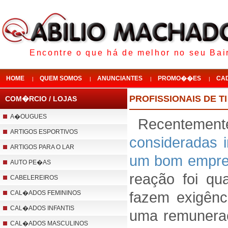
Encontre o que há de melhor no seu Bair
HOME
QUEM SOMOS
ANUNCIANTES
PROMO��ES
CA
|
|
|
|
PROFISSIONAIS DE 
COM�RCIO / LOJAS
A�OUGUES
Recentemente
ARTIGOS ESPORTIVOS
consideradas i
ARTIGOS PARA O LAR
um bom empre
AUTO PE�AS
reação foi q
CABELEREIROS
fazem exigênc
CAL�ADOS FEMININOS
CAL�ADOS INFANTIS
uma remuneraç
CAL�ADOS MASCULINOS